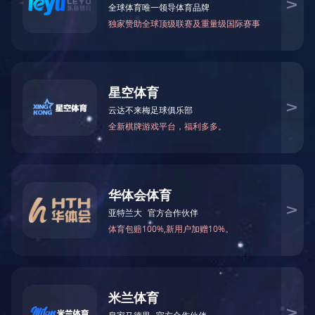
上一篇：
参加展会
下一篇：
团队建设