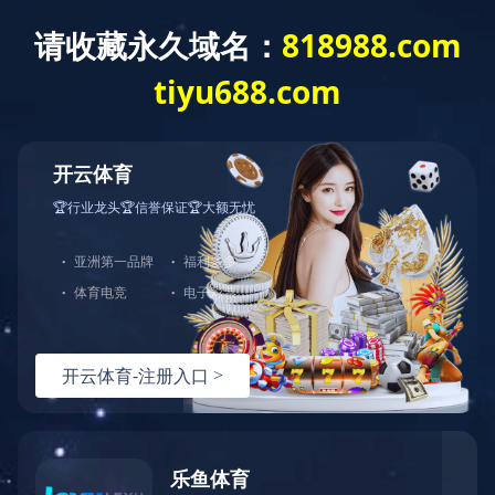
荣誉资质
智能安全无线数据终端（具有4G LTE功能）CCC证书
时间：2023-03-22 09:56:29
点击：
0
次