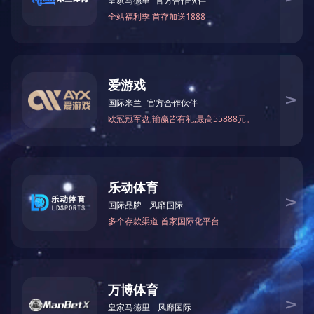
公司在江门建立全新的工业厂房，拥有全系列的生产配套设备，打
造了一站式的研发制造基地，产能和效率大为提升，产品质量得到
全面管控，各项产品已全面通过CCC、CCCF、CE、FCC、
ISO9001、RoHS等相关认证，与全球多个品牌建立长期紧密合作关
系。
公司高度重视企业文化建设，在行业和社区率先建立企业党支部，
先后被深圳市民营工委、南山区委评为“先进基层党组织”。在潜