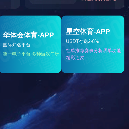
测,
深圳市两新工委先进基层党组织,
最具影响力十大品牌称号