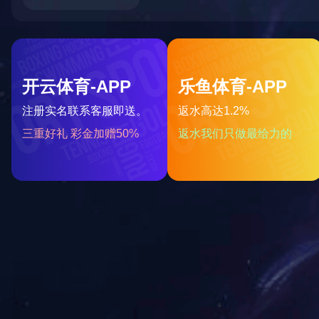
1998
发展历程
荣誉资质
2000
质量体系
生产基地
2004
研发体系
2006
华体会官方版网站登录入口-
华体会（中国）
2010
华体会官方版网站登录入口-华体会
（中国）
全国免费服务热线：400-6288-007