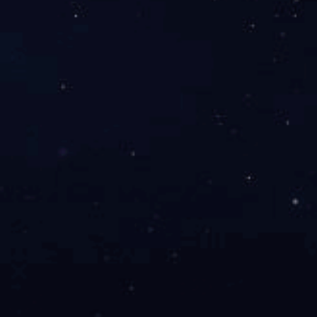
慧养老，
体会官方版网站登录入口-华体会（中国）