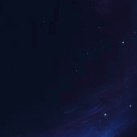
公司电话：0755-2788 9940
2012
企业邮箱：info@yl007.com
公司地址：深圳市宝安区石岩街道建
兴路海谷科技大厦T4栋7楼
手机 ：186 8875 7638 熊总监
2013
2016
2017
2018