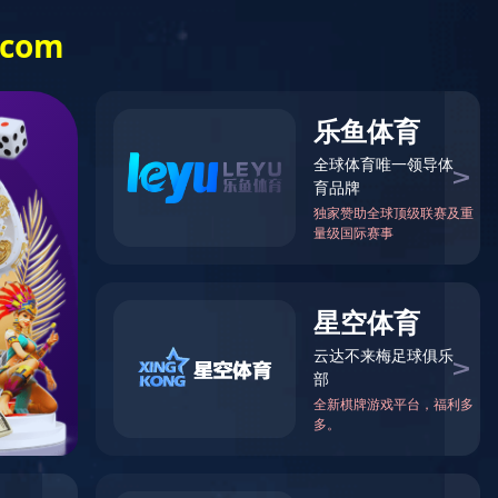
|
|
|
网站地图
|
全国咨询热线：
400-6288-007
采购需求