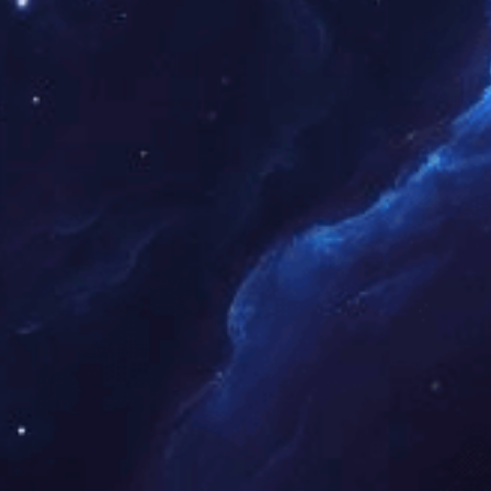
项目系统集成业务获得突破性发展，并取得公安厅颁发的
成为中国安全防范产品行业协会常务理事单位,
与清华大
进驻驰通达集团宝安区石岩基地,
产品全线升级，独创手机
荣获中国智慧城市建设推荐品牌称号
报警产品荣选2015-2016中国制造之美,
荣获省公安厅二级安防资质证书,
入驻深圳市政府采购供
前广东省政协副主席莅临调研,
获得安防行业杰出贡献奖、优秀安防系统集成商,
视频门
通过国家高新技术企业认定,
夜狼安全家智慧用电项目获得南山区第二届民生微实事