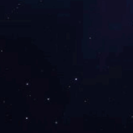
2023
2024
首页
关于我们
产品中心
联系电话：400-
销售热线：186 
公司邮箱：info