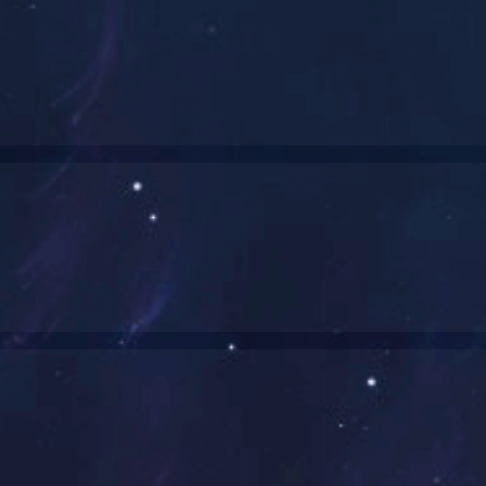
报警器
智能雷达跌倒报警器