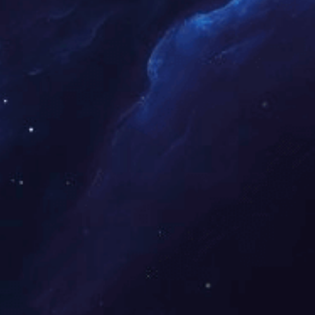
涂鸦Zigbee家用无线可燃气体探测器 QG-05ZT
涂鸦ZIGBEE广角红外人体感
涂鸦Zigbee独立式光电感烟火灾探测报警器 YG-09ZT