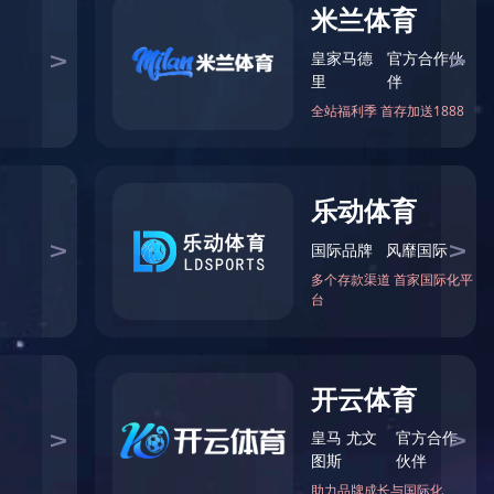
您的位置：
产品中心
»
涂鸦报警