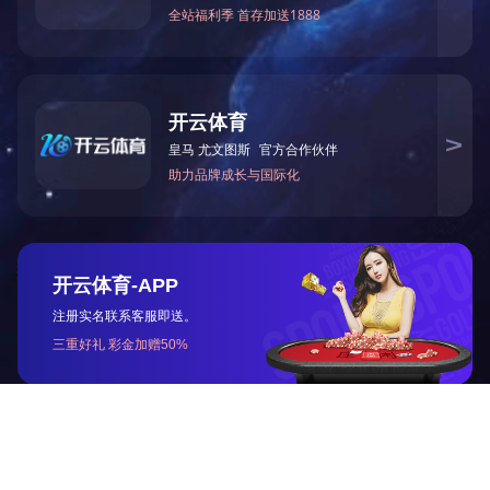
上一篇：
南山区人大代表、驰通达万董事长受邀参加“益创荟.2023”年评选活动
下一篇：
没有了
联系电话：400-6288-007
销售热线：186 8875 7638 熊总监
公司邮箱：info@yl007.com
公司地址：深圳市宝安区宝石西路108号二号楼6楼
Copyright© 1998-2024 华体会官方版网站登录入口-华体会（中国）
备案号：
网站首页
产品中心
新闻中心
电话咨询