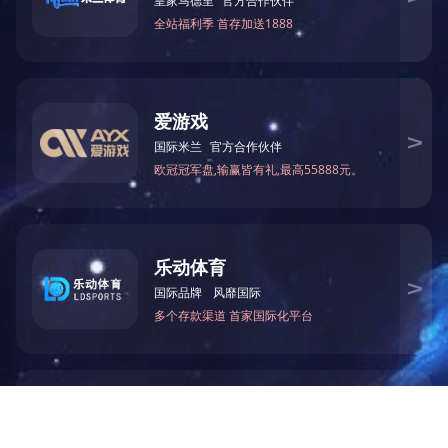
上一篇：
国家高新技术企业证书
下一篇：
自动拨号防盗报警控制器检测报告
联系电话：400-6288-007
销售热线：186 8875 7638 熊总监
公司邮箱：info@yl007.com
公司地址：深圳市宝安区宝石西路108号二号楼6楼
Copyright© 1998-2023 华体会官方版网站登录入口-华体会（中国）
备案号：
网站首页
产品中心
新闻中心
电话咨询