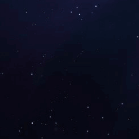
友会的坚定支
上一篇：
深
下一篇：
没
首页
关于我们
产品中心
联系电话：400-
销售热线：186 
公司邮箱：info
公司地址：深圳
Copyrigh