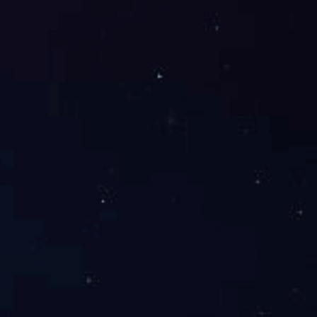
国首部银发经济政策文件。驰通达作为
年的预警、报警产品
26
体解决方案，增进老年人福祉，助力养老行业发展。