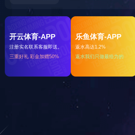
把握银发经济
产品动态
取企业对银发
华体会官方版网站登录入口-
华体会（中国）
华体会官方版网站登录入口-华体会
（中国）
全国免费服务热线：400-6288-007
区人大代表、
公司电话：0755-2788 9940
演示了产品现
企业邮箱：info@yl007.com
公司地址：深圳市宝安区宝石西路108
号二号楼6楼
手机 ：186 8875 7638 熊总监